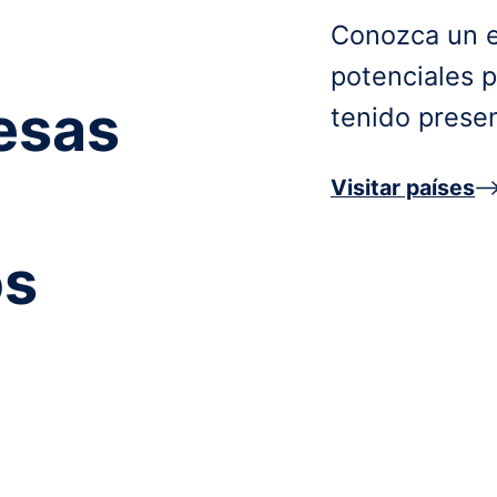
Conozca un e
potenciales 
esas
tenido presen
Visitar países
os