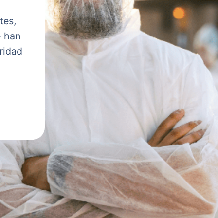
tes,
e han
ridad