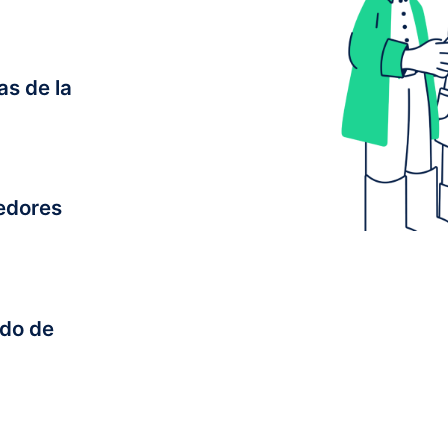
as de la
eedores
ado de