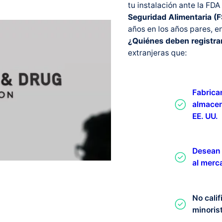
tu instalación ante la FD
Seguridad Alimentaria (
años en los años pares, en
¿Quiénes deben registra
extranjeras que:
Fabrica
almacen
EE. UU.
Desean 
al merc
No cali
minoris