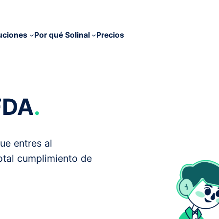
uciones
Por qué Solinal
Precios
FDA
.
ue entres al
otal cumplimiento de