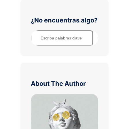
¿No encuentras algo?
B
u
s
c
a
r
About The Author