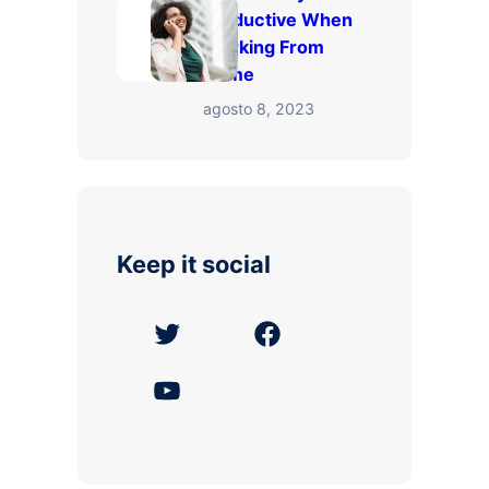
Productive When
Working From
Home
agosto 8, 2023
Keep it social
T
F
w
a
Y
i
c
o
t
e
u
t
b