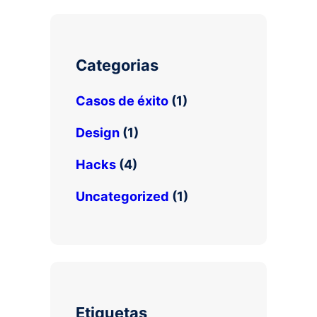
T
e
o
u
r
o
b
k
e
Categorias
Casos de éxito
(1)
Design
(1)
Hacks
(4)
Uncategorized
(1)
Etiquetas